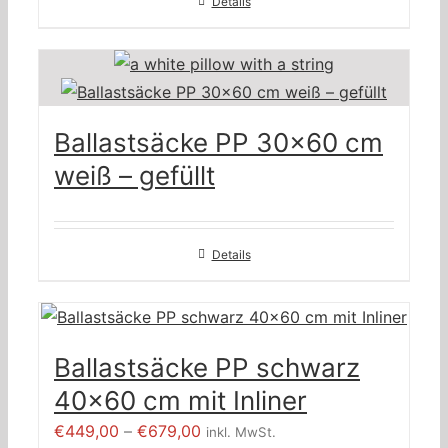
Details
Ballastsäcke PP 30×60 cm
weiß – gefüllt
Details
Ballastsäcke PP schwarz
40×60 cm mit Inliner
Preisspanne:
€
449,00
–
€
679,00
inkl. MwSt.