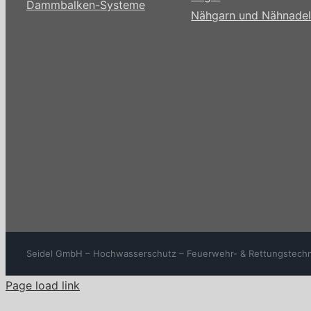
Dammbalken-Systeme
Nähgarn und Nähnade
Seidel GmbH – Hochwasserschutz – Feuerwehr- & Rettungstechnik 1
Page load link