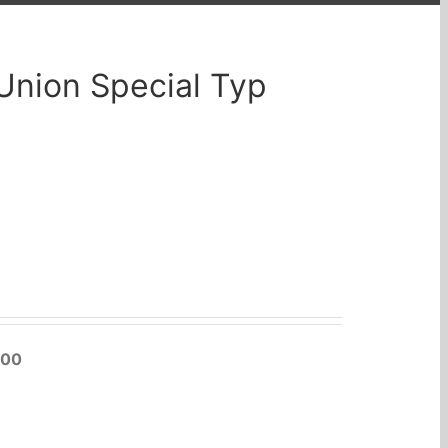
nion Special Typ
200