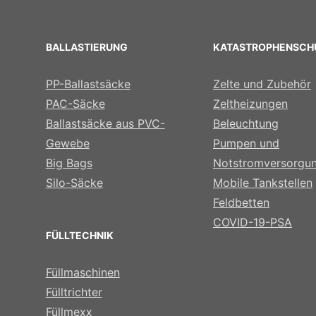
BALLASTIERUNG
KATASTROPHENSCH
PP-Ballastsäcke
Zelte und Zubehör
PAC-Säcke
Zeltheizungen
Ballastsäcke aus PVC-
Beleuchtung
Gewebe
Pumpen und
Big Bags
Notstromversorgu
Silo-Säcke
Mobile Tankstellen
Feldbetten
COVID-19-PSA
FÜLLTECHNIK
Füllmaschinen
Fülltrichter
Füllmexx