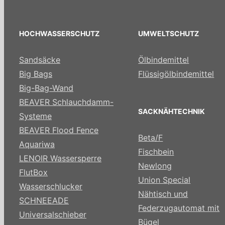
HOCHWASSERSCHUTZ
UMWELTSCHUTZ
Sandsäcke
Ölbindemittel
Big Bags
Flüssigölbindemittel
Big-Bag-Wand
BEAVER Schlauchdamm-
SACKNÄHTECHNIK
Systeme
BEAVER Flood Fence
Beta/F
Aquariwa
Fischbein
LENOIR Wassersperre
Newlong
FlutBox
Union Special
Wasserschlucker
Nähtisch und
SCHNEEADE
Federzugautomat mit
Universalschieber
Bügel