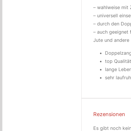
– wahlweise mit
– universell ein
– durch den Dopp
– auch geeignet f
Jute und andere
Doppelzang
top Qualitä
lange Lebe
sehr laufruh
Rezensionen
Es gibt noch kei