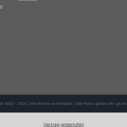
ln
945 - 2024 | Alle Rechte vorbehalten | Alle Preise gelten inkl. geset
Vertrag widerrufen