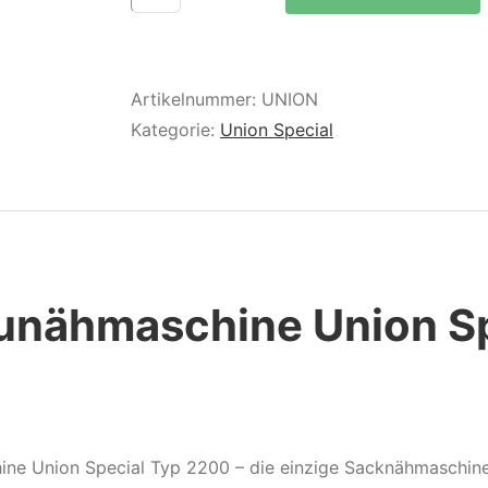
Union
Special
Typ
Artikelnummer:
UNION
2200
Kategorie:
Union Special
Menge
näh­maschine Union Sp
ne Union Special Typ 2200 – die einzige Sacknähmaschin