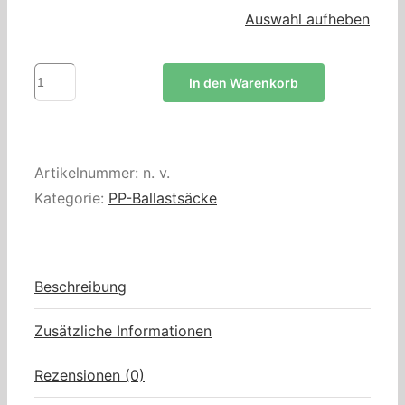
Auswahl aufheben
Ballastsäcke
In den Warenkorb
PP
schwarz
40×60
Artikelnummer:
n. v.
cm
Kategorie:
PP-Ballastsäcke
mit
Inliner
Menge
Beschreibung
Zusätzliche Informationen
Rezensionen (0)