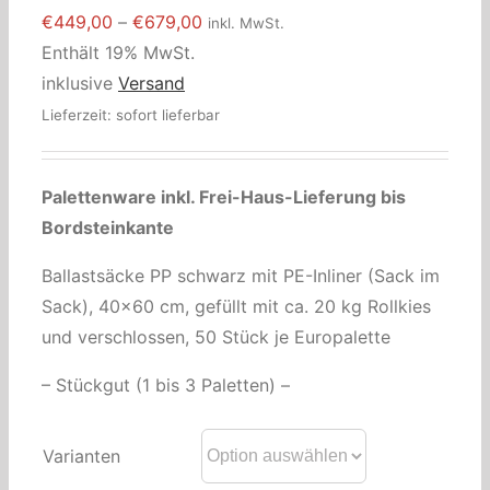
Preisspanne:
€
449,00
–
€
679,00
inkl. MwSt.
€449,00
Enthält 19% MwSt.
bis
inklusive
Versand
€679,00
Lieferzeit: sofort lieferbar
Palettenware inkl.
Frei-Haus-Lieferung bis
Bordsteinkante
Ballastsäcke PP schwarz mit PE-Inliner (Sack im
Sack), 40×60 cm, gefüllt mit ca. 20 kg Rollkies
und verschlossen, 50 Stück je Europalette
– Stückgut (1 bis 3 Paletten) –
Varianten