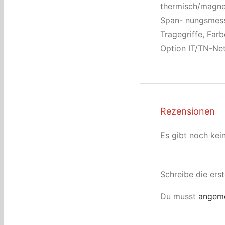
thermisch/magnet
Span- nungsmess
Tragegriffe, Far
Option IT/TN-Netz
Rezensionen
Es gibt noch kei
Schreibe die ers
Du musst
angem