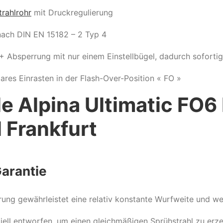
rahlrohr
mit Druckregulierung
nach DIN EN 15182 – 2 Typ 4
 Absperrung mit nur einem Einstellbügel, dadurch soforti
ares Einrasten in der Flash-Over-Position « FO »
le Alpina Ultimatic FO6
 Frankfurt
Garantie
rung gewährleistet eine relativ konstante Wurfweite und w
ell entworfen, um einen gleichmäßigen Sprühstrahl zu erz