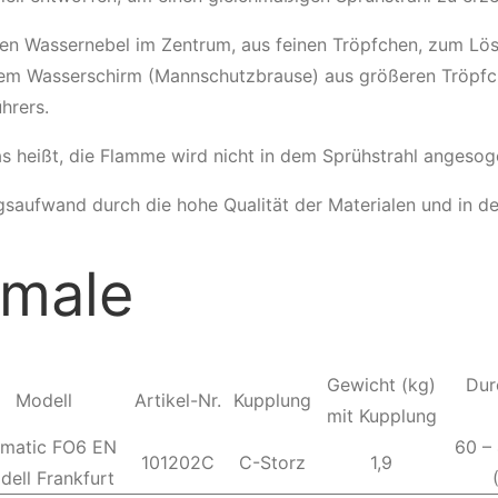
en Wassernebel im Zentrum, aus feinen Tröpfchen, zum Lös
tem Wasserschirm (Mannschutzbrause) aus größeren Tröpf
hrers.
as heißt, die Flamme wird nicht in dem Sprühstrahl anges
saufwand durch die hohe Qualität der Materialen und in de
male
Gewicht (kg)
Dur
Modell
Artikel-Nr.
Kupplung
mit Kupplung
imatic FO6 EN
60 –
101202C
C-Storz
1,9
dell Frankfurt