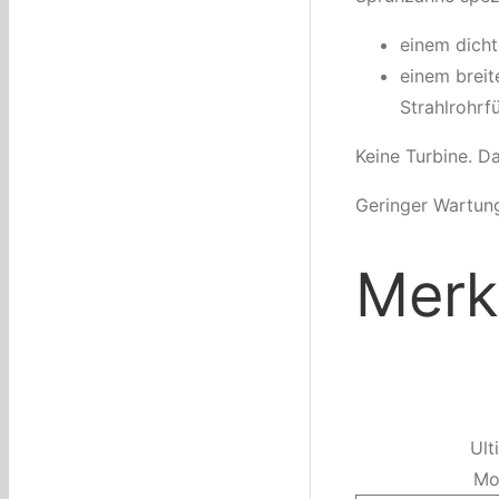
einem dicht
einem brei
Strahlrohrfü
Keine Turbine. D
Geringer Wartung
Merk
Ult
Mo