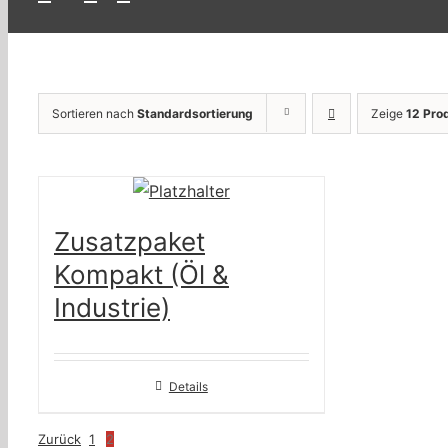
Sortieren nach
Standardsortierung
Zeige
12 Pro
Zusatzpaket
Kompakt (Öl &
Industrie)
Details
Zurück
1
2